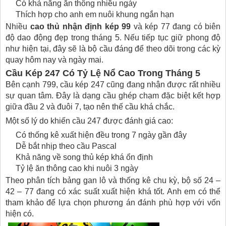
Có khả năng ăn thông nhiều ngày
Thích hợp cho anh em nuôi khung ngắn hạn
Nhiều
cao thủ nhận định kép 99
và kép 77 đang có biên
độ dao động đẹp trong tháng 5. Nếu tiếp tục giữ phong độ
như hiện tại, đây sẽ là bộ cầu đáng để theo dõi trong các kỳ
quay hôm nay và ngày mai.
Cầu Kép 247 Có Tỷ Lệ Nổ Cao Trong Tháng 5
Bên cạnh 799, cầu kép 247 cũng đang nhận được rất nhiều
sự quan tâm. Đây là dạng cầu ghép chạm đặc biệt kết hợp
giữa đầu 2 và đuôi 7, tạo nên thế cầu khá chắc.
Một số lý do khiến cầu 247 được đánh giá cao:
Có thống kê xuất hiện đều trong 7 ngày gần đây
Dễ bắt nhịp theo cầu Pascal
Khả năng về song thủ kép khá ổn định
Tỷ lệ ăn thông cao khi nuôi 3 ngày
Theo phân tích bảng gan lô và thống kê chu kỳ, bộ số 24 –
42 – 77 đang có xác suất xuất hiện khá tốt. Anh em có thể
tham khảo để lựa chọn phương án đánh phù hợp với vốn
hiện có.