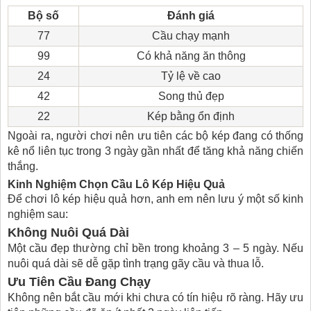
Bộ số
Đánh giá
77
Cầu chạy mạnh
99
Có khả năng ăn thông
24
Tỷ lệ về cao
42
Song thủ đẹp
22
Kép bằng ổn định
Ngoài ra, người chơi nên ưu tiên các bộ kép đang có thống
kê nổ liên tục trong 3 ngày gần nhất để tăng khả năng chiến
thắng.
Kinh Nghiệm Chọn Cầu Lô Kép Hiệu Quả
Để chơi lô kép hiệu quả hơn, anh em nên lưu ý một số kinh
nghiệm sau:
Không Nuôi Quá Dài
Một cầu đẹp thường chỉ bền trong khoảng 3 – 5 ngày. Nếu
nuôi quá dài sẽ dễ gặp tình trạng gãy cầu và thua lỗ.
Ưu Tiên Cầu Đang Chạy
Không nên bắt cầu mới khi chưa có tín hiệu rõ ràng. Hãy ưu