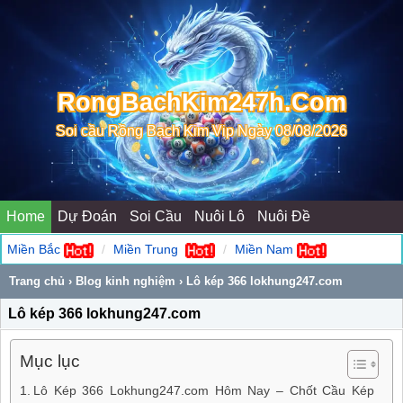
RongBachKim247h.Com
Soi cầu Rồng Bạch Kim Vip Ngày 08/08/2026
Home
Dự Đoán
Soi Cầu
Nuôi Lô
Nuôi Đề
Miền Bắc
Miền Trung
Miền Nam
Trang chủ
›
Blog kinh nghiệm
› Lô kép 366 lokhung247.com
Lô kép 366 lokhung247.com
Mục lục
Lô Kép 366 Lokhung247.com Hôm Nay – Chốt Cầu Kép