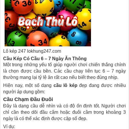
Lô kép 247 lokhung247.com
Cầu Kép Có Cầu 6 – 7 Ngày Ăn Thông
Một trong những yếu tố giúp người chơi chiến thắng chính
là chọn được cầu bền. Các cầu chạy liên tục 6 – 7 ngày
thường mang lại tỷ lệ ăn rất cao nếu biết theo đúng nhịp.
Hiện nay, một số dạng
cầu lô kép
đẹp đang được nhiều
người áp dụng gồm:
Cầu Chạm Đầu Đuôi
Đây là dạng cầu dễ nhìn và có độ ổn định tốt. Người chơi
chỉ cần theo dõi đầu câm hoặc đuôi câm trong khoảng 3
ngày là có thể xác định được cặp số đẹp.
Ví dụ: