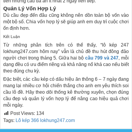
tiên những cầu đã ăn ít nhất 2 ngày liên tiếp.
Quản Lý Vốn Hợp Lý
Dù cầu đẹp đến đâu cũng không nên dồn toàn bộ vốn vào
một bộ số. Chia vốn hợp lý sẽ giúp anh em duy trì cuộc chơi
ổn định hơn.
Kết Luận
Từ những phân tích trên có thể thấy, “lô kép 247
lokhung247.com hôm nay” vẫn là chủ đề thu hút đông đảo
người chơi trong tháng 5. Giữa hai bộ
cầu 799 và 247
, mỗi
dạng đều có ưu điểm riêng và khả năng nổ khá cao nếu biết
theo đúng chu kỳ.
Đặc biệt, các cầu kép có dấu hiệu ăn thông 6 – 7 ngày đang
mang lại nhiều cơ hội chiến thắng cho anh em yêu thích soi
cầu lô đề. Hãy theo dõi thống kê thường xuyên, chọn đúng
cầu đẹp và quản lý vốn hợp lý để nâng cao hiệu quả chơi
mỗi ngày.
Post Views:
134
Tags:
Lô kép 366 lokhung247.com