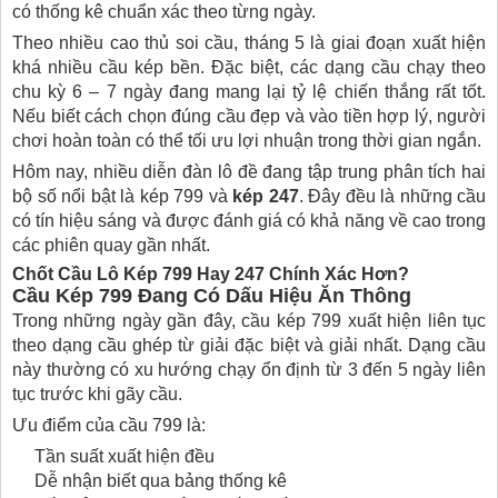
có thống kê chuẩn xác theo từng ngày.
Theo nhiều cao thủ soi cầu, tháng 5 là giai đoạn xuất hiện
khá nhiều cầu kép bền. Đặc biệt, các dạng cầu chạy theo
chu kỳ 6 – 7 ngày đang mang lại tỷ lệ chiến thắng rất tốt.
Nếu biết cách chọn đúng cầu đẹp và vào tiền hợp lý, người
chơi hoàn toàn có thể tối ưu lợi nhuận trong thời gian ngắn.
Hôm nay, nhiều diễn đàn lô đề đang tập trung phân tích hai
bộ số nổi bật là kép 799 và
kép 247
. Đây đều là những cầu
có tín hiệu sáng và được đánh giá có khả năng về cao trong
các phiên quay gần nhất.
Chốt Cầu Lô Kép 799 Hay 247 Chính Xác Hơn?
Cầu Kép 799 Đang Có Dấu Hiệu Ăn Thông
Trong những ngày gần đây, cầu kép 799 xuất hiện liên tục
theo dạng cầu ghép từ giải đặc biệt và giải nhất. Dạng cầu
này thường có xu hướng chạy ổn định từ 3 đến 5 ngày liên
tục trước khi gãy cầu.
Ưu điểm của cầu 799 là:
Tần suất xuất hiện đều
Dễ nhận biết qua bảng thống kê