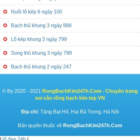
✪
Nuôi lô kép 6 ngày 100
✪
Bạch thủ khung 3 ngày 888
✪
Lô kép khung 3 ngày 799
✪
Song thủ khung 3 ngày 799
✪
Bạch thủ khung 2 ngày 247
© By 2020 - 2021
RongBachKim247h.Com - Chuyên trang
soi cầu rồng bạch kim top VN
Địa chỉ:
Tăng Bạt Hổ, Hai Bà Trưng, Hà Nội
Bản quyền thuộc về
RongBachKim247h.Com
|
lô đẹp 24h
|